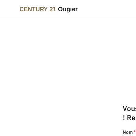
CENTURY 21
Ougier
Vous souhaitez organiser une Fête des Voisins ? Nous pouvons vous aider
! R
Nom
*