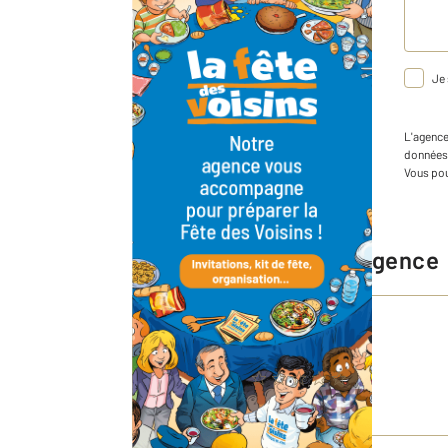
Je 
L'agenc
données
Vous pou
Chiffres clés de l'agence
9,3 / 10
Voir les 540 avis