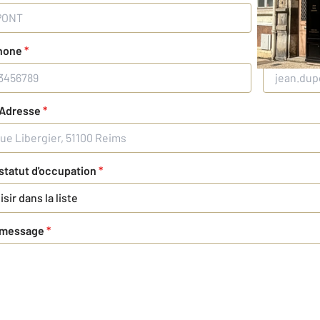
hone
*
Votre adre
 Adresse
*
statut d'occupation
*
sir dans la liste
 message
*