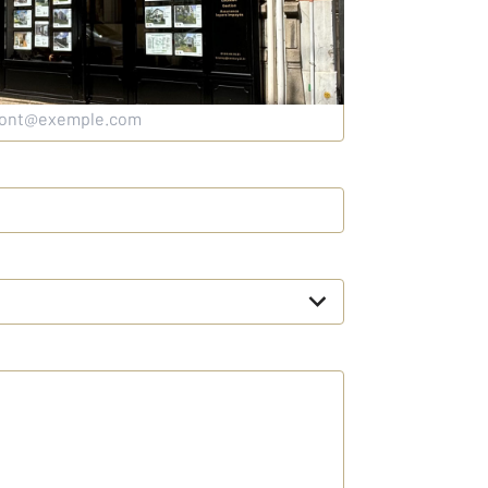
sse e-mail
*