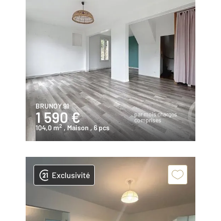
BRUNOY 91
1 590 €
par mois charges
comprises
2
104,0 m
, Maison
, 6 pcs
Exclusivité