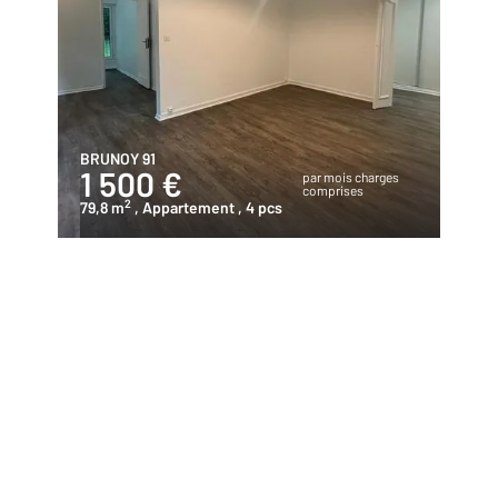
BRUNOY 91
1 500 €
par mois charges
comprises
2
79,8 m
, Appartement
, 4 pcs