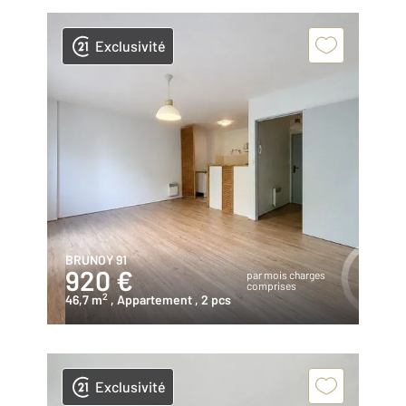
Exclusivité
BRUNOY 91
920 €
par mois charges
comprises
2
46,7 m
, Appartement
, 2 pcs
Exclusivité